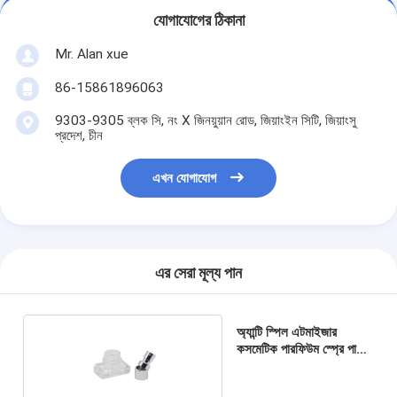
যোগাযোগের ঠিকানা
Mr. Alan xue
86-15861896063
9303-9305 ব্লক সি, নং X জিনয়ুয়ান রোড, জিয়াংইন সিটি, জিয়াংসু
প্রদেশ, চীন
এখন যোগাযোগ
এর সেরা মূল্য পান
অ্যান্টি স্পিল এটমাইজার
কসমেটিক পারফিউম স্প্রে পাম্প
গ্লাস বল পিই সফট টিউব