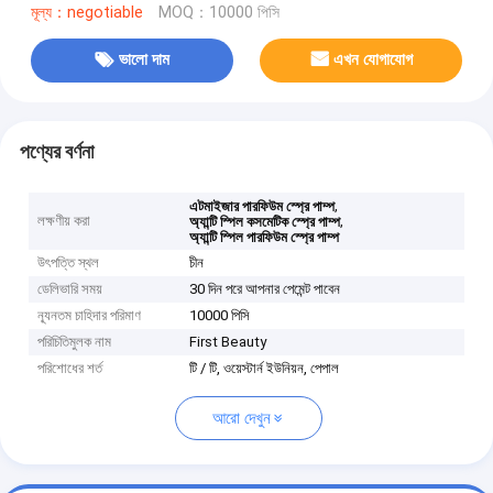
মূল্য：negotiable
MOQ：10000 পিসি
ভালো দাম
এখন যোগাযোগ
পণ্যের বর্ণনা
,
এটমাইজার পারফিউম স্প্রে পাম্প
লক্ষণীয় করা
,
অ্যান্টি স্পিল কসমেটিক স্প্রে পাম্প
অ্যান্টি স্পিল পারফিউম স্প্রে পাম্প
উৎপত্তি স্থল
চীন
ডেলিভারি সময়
30 দিন পরে আপনার পেমেন্ট পাবেন
ন্যূনতম চাহিদার পরিমাণ
10000 পিসি
পরিচিতিমুলক নাম
First Beauty
পরিশোধের শর্ত
টি / টি, ওয়েস্টার্ন ইউনিয়ন, পেপাল
আরো দেখুন