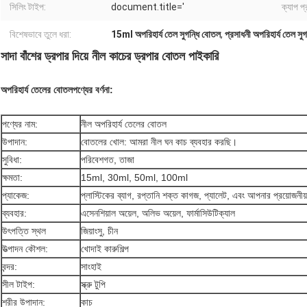
সিলিং টাইপ:
document.title='
ক্যাপ প্
বিশেষভাবে তুলে ধরা:
15ml অপরিহার্য তেল সুগন্ধি বোতল
,
প্রসাধনী অপরিহার্য তেল সু
সাদা বাঁশের ড্রপার দিয়ে নীল কাচের ড্রপার বোতল পাইকারি
অপরিহার্য তেলের বোতল
পণ্যের বর্ণনা:
পণ্যের নাম:
নীল অপরিহার্য তেলের বোতল
উপাদান:
বোতলের খোল: আমরা নীল ঘন কাচ ব্যবহার করছি।
সুবিধা:
পরিবেশগত, তাজা
ক্ষমতা:
15ml, 30ml, 50ml, 100ml
প্যাকেজ:
প্লাস্টিকের ব্যাগ, রপ্তানি শক্ত কাগজ, প্যালেট, এবং আপনার প্রয়োজনীয
ব্যবহার:
এসেনশিয়াল অয়েল, অলিভ অয়েল, ফার্মাসিউটিক্যাল
উৎপত্তি স্থল
জিয়াংসু, চীন
উত্পাদন কৌশল:
খোদাই কারুশিল্প
বন্দর:
সাংহাই
সীল টাইপ:
স্ক্রু টুপি
শরীর উপাদান
:
কাচ