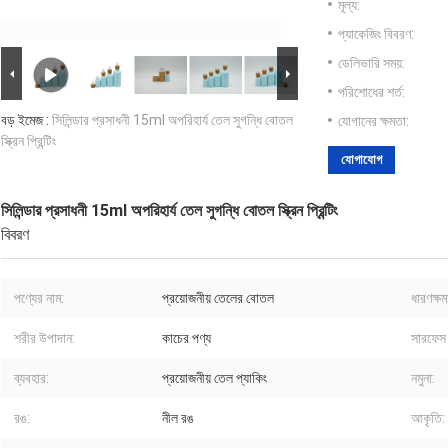
মূল্য:
প্যাকেজিং বিবরণ:
ডেলিভারি সময়:
পরিশোধের শর্ত:
বড় ইমেজ :
সিলিন্ডার প্রসাধনী 15ml অপরিহার্য তেল সুগন্ধি বোতল
যোগানের ক্ষমতা:
স্ক্রিন প্রিন্টিং
যোগাযোগ
সিলিন্ডার প্রসাধনী 15ml অপরিহার্য তেল সুগন্ধি বোতল স্ক্রিন প্রিন্টিং
বিবরণ
পণ্যের নাম:
প্রয়োজনীয় তেলের বোতল
ধারণক্ষম
শরীর উপাদান:
কাচের পণ্য
সারফেস হ
ব্যবহার:
প্রয়োজনীয় তেল প্যাকিং
নমুনা:
রঙ:
নীল রঙ
আকৃতি: