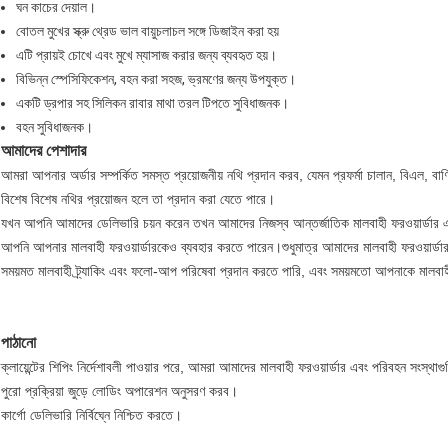
ঘন কাচের দেয়াল।
বোতল মুখের স্ক্রু থ্রেড ভাল বায়ুচলাচল সঙ্গে ডিজাইন করা হয়
এটি প্রায়ই চোখে এবং মুখে ম্যাসাজ করার জন্য ব্যবহৃত হয়।
বিভিন্ন স্পেসিফিকেশন, বহন করা সহজ, ভ্রমণের জন্য উপযুক্ত।
একটি ড্রপার সহ সিলিকন রাবার মাথা তরল টিপতে সুবিধাজনক।
বহন সুবিধাজনক।
আমাদের পেশাদার
আমরা আপনার অর্ডার সম্পর্কিত সমস্ত প্রয়োজনীয় নথি প্রদান করব, যেমন প্রফর্মা চালান, বিএল, বা
বিশেষ বিশেষ নথির প্রয়োজন হলে তা প্রদান করা যেতে পারে।
যখন আপনি আমাদের ডেলিভারি চয়ন করেন তখন আমাদের নিজস্ব আন্তর্জাতিক মালবাহী ফরওয়ার্ডার এ
আপনি আপনার মালবাহী ফরওয়ার্ডারকেও ব্যবহার করতে পারেন।শুধুমাত্র আমাদের মালবাহী ফরওয়ার্ডার
সময়মত মালবাহী ট্র্যাকিং এবং ফলো-আপ পরিষেবা প্রদান করতে পারি, এবং সময়মতো আপনাকে মালবাহ
পাঠানো
ক্লায়েন্টের শিপিং নির্দেশাবলী পাওয়ার পরে, আমরা আমাদের মালবাহী ফরওয়ার্ডার এবং পরিবহন সংস্থ
পুরো প্রক্রিয়া জুড়ে লোডিং অপারেশন অনুসরণ করব।
কার্গো ডেলিভারি নির্বিঘ্নে নিশ্চিত করতে।