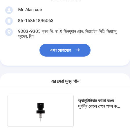
Mr. Alan xue
86-15861896063
9303-9305 ব্লক সি, নং X জিনয়ুয়ান রোড, জিয়াংইন সিটি, জিয়াংসু
প্রদেশ, চীন
এখন যোগাযোগ
এর সেরা মূল্য পান
অ্যালুমিনিয়াম কালো রঙের
সুগন্ধি বোতল স্প্রে পাম্প কলার
সাথে ফেরুওল রয়েছে