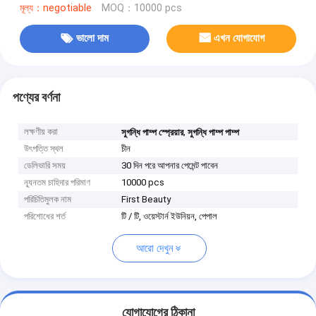
মূল্য：negotiable
MOQ：10000 pcs
ভালো দাম
এখন যোগাযোগ
পণ্যের বর্ণনা
লক্ষণীয় করা
,
সুগন্ধি পাম্প স্প্রেয়ার
সুগন্ধি পাম্প পাম্প
উৎপত্তি স্থল
চীন
ডেলিভারি সময়
30 দিন পরে আপনার পেমেন্ট পাবেন
ন্যূনতম চাহিদার পরিমাণ
10000 pcs
পরিচিতিমুলক নাম
First Beauty
পরিশোধের শর্ত
টি / টি, ওয়েস্টার্ন ইউনিয়ন, পেপাল
আরো দেখুন
যোগাযোগের ঠিকানা