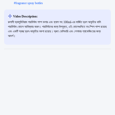
#
fragrance spray bottles
Video Description:
রুপালী অ্যালুমিনিয়াম পারফিউম পাম্প কলার এবং ক্যাপ সহ 100ml-এর মার্জিত ড্রপ আকৃতির খালি
পারফিউম বোতল আবিষ্কার করুন। পারফিউমের জন্য উপযুক্ত, এই বোতলগুলিতে নন-স্পিল পাম্প রয়েছে
এবং একটি স্বচ্ছ ড্রপ-আকৃতির নকশা রয়েছে। দ্রুত ডেলিভারি এবং পেশাদার প্যাকেজিংয়ের জন্য
আদর্শ।