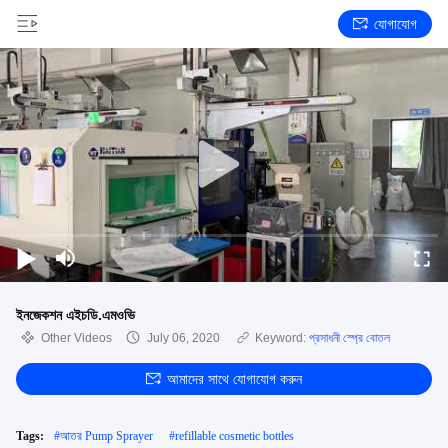
যোগাযোগ
ইনজেকশন এইচডি.এমওভি
Other Videos
July 06, 2020
Keyword:
প্রসাধনী স্প্রে বোতল
আমাদের সাথে যোগাযোগ করুন
Tags:
#
আতর Pump Sprayer
#
refillable cosmetic bottles