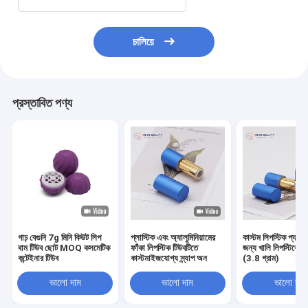
চালিয়ে
প্রস্তাবিত পণ্য
গাঢ় বেগুনি 7g মিনি কিউট লিপ
প্লাস্টিক এবং অ্যালুমিনিয়ামের
কাস্টম লিপস্টিক প্যাকে
বাম টিউব ছোট MOQ কসমেটিক
ফাঁকা লিপস্টিক টিউবটিতে
জন্য খালি লিপস্টিকের প
কন্টেইনার টিউব
কাস্টমাইজযোগ্য স্ন্যাপ অন
(3.8 গ্রাম)
ভালো দাম
ভালো দাম
ভালো দাম