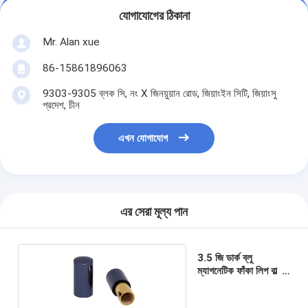
যোগাযোগের ঠিকানা
Mr. Alan xue
86-15861896063
9303-9305 ব্লক সি, নং X জিনয়ুয়ান রোড, জিয়াংইন সিটি, জিয়াংসু
প্রদেশ, চীন
এখন যোগাযোগ
এর সেরা মূল্য পান
3.5 জি ডার্ক ব্লু
ম্যাগনেটিক ফাঁকা লিপ বাল্ম
টিউব কনটেনার্স বাল্ক