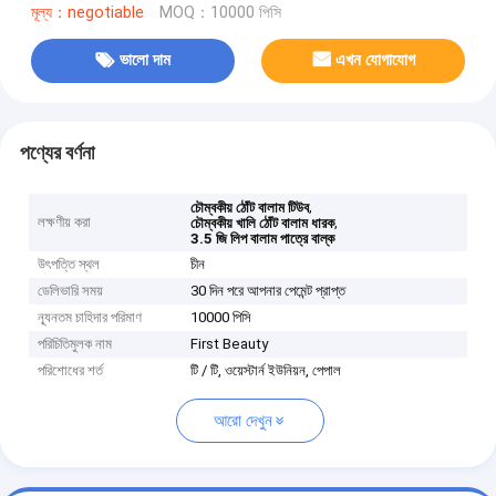
মূল্য：negotiable
MOQ：10000 পিসি
ভালো দাম
এখন যোগাযোগ
পণ্যের বর্ণনা
,
চৌম্বকীয় ঠোঁট বালাম টিউব
লক্ষণীয় করা
,
চৌম্বকীয় খালি ঠোঁট বালাম ধারক
3.5 জি লিপ বালাম পাত্রে বাল্ক
উৎপত্তি স্থল
চীন
ডেলিভারি সময়
30 দিন পরে আপনার পেমেন্ট প্রাপ্ত
ন্যূনতম চাহিদার পরিমাণ
10000 পিসি
পরিচিতিমুলক নাম
First Beauty
পরিশোধের শর্ত
টি / টি, ওয়েস্টার্ন ইউনিয়ন, পেপাল
আরো দেখুন