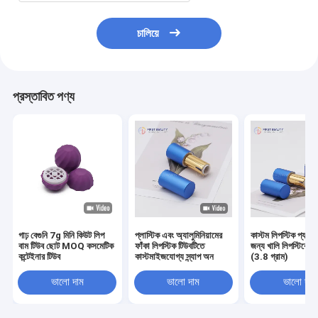
চালিয়ে
প্রস্তাবিত পণ্য
গাঢ় বেগুনি 7g মিনি কিউট লিপ
প্লাস্টিক এবং অ্যালুমিনিয়ামের
কাস্টম লিপস্টিক প্যাকে
বাম টিউব ছোট MOQ কসমেটিক
ফাঁকা লিপস্টিক টিউবটিতে
জন্য খালি লিপস্টিকের প
কন্টেইনার টিউব
কাস্টমাইজযোগ্য স্ন্যাপ অন
(3.8 গ্রাম)
ভালো দাম
ভালো দাম
ভালো দাম