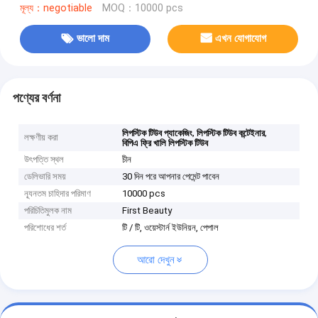
মূল্য：negotiable
MOQ：10000 pcs
ভালো দাম
এখন যোগাযোগ
পণ্যের বর্ণনা
,
,
লিপস্টিক টিউব প্যাকেজিং
লিপস্টিক টিউব কন্টেইনার
লক্ষণীয় করা
বিপিএ ফ্রি খালি লিপস্টিক টিউব
উৎপত্তি স্থল
চীন
ডেলিভারি সময়
30 দিন পরে আপনার পেমেন্ট পাবেন
ন্যূনতম চাহিদার পরিমাণ
10000 pcs
পরিচিতিমুলক নাম
First Beauty
পরিশোধের শর্ত
টি / টি, ওয়েস্টার্ন ইউনিয়ন, পেপাল
আরো দেখুন