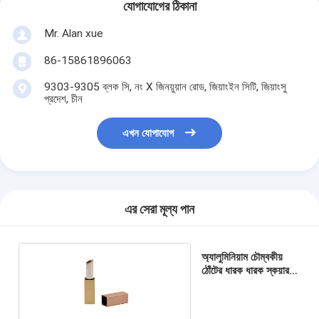
যোগাযোগের ঠিকানা
Mr. Alan xue
86-15861896063
9303-9305 ব্লক সি, নং X জিনয়ুয়ান রোড, জিয়াংইন সিটি, জিয়াংসু
প্রদেশ, চীন
এখন যোগাযোগ
এর সেরা মূল্য পান
অ্যালুমিনিয়াম চৌম্বকীয়
ঠোঁটের ধারক ধারক স্কয়ার
শেপের রঙিন মিল