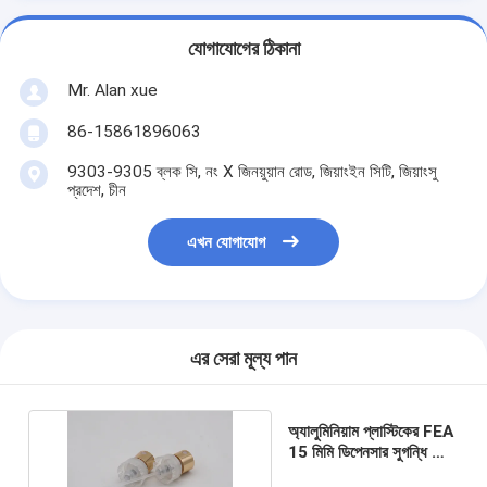
যোগাযোগের ঠিকানা
Mr. Alan xue
86-15861896063
9303-9305 ব্লক সি, নং X জিনয়ুয়ান রোড, জিয়াংইন সিটি, জিয়াংসু
প্রদেশ, চীন
এখন যোগাযোগ
এর সেরা মূল্য পান
অ্যালুমিনিয়াম প্লাস্টিকের FEA
15 মিমি ডিপেনসার সুগন্ধি স্প্রে
পাম্প ছাড়াই Sp