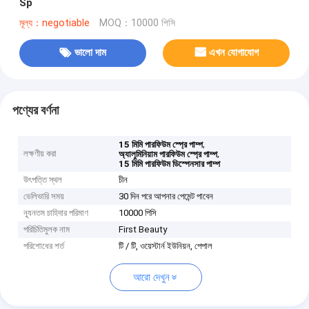
Sp
মূল্য：negotiable
MOQ：10000 পিসি
ভালো দাম
এখন যোগাযোগ
পণ্যের বর্ণনা
,
15 মিমি পারফিউম স্প্রে পাম্প
লক্ষণীয় করা
,
অ্যালুমিনিয়াম পারফিউম স্প্রে পাম্প
15 মিমি পারফিউম ডিস্পেনসার পাম্প
উৎপত্তি স্থল
চীন
ডেলিভারি সময়
30 দিন পরে আপনার পেমেন্ট পাবেন
ন্যূনতম চাহিদার পরিমাণ
10000 পিসি
পরিচিতিমুলক নাম
First Beauty
পরিশোধের শর্ত
টি / টি, ওয়েস্টার্ন ইউনিয়ন, পেপাল
আরো দেখুন