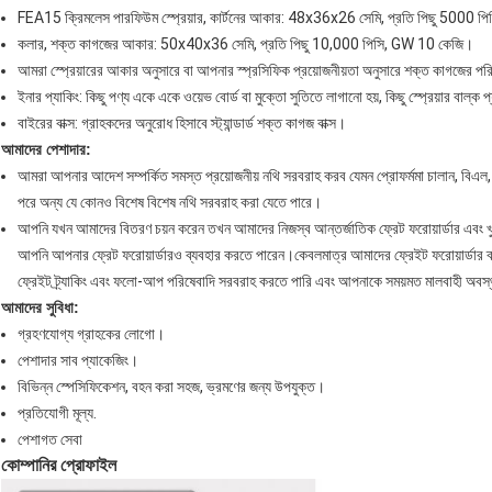
FEA15 ক্রিমলেস পারফিউম স্প্রেয়ার, কার্টনের আকার: 48x36x26 সেমি, প্রতি পিছু 5000 পিস
কলার, শক্ত কাগজের আকার: 50x40x36 সেমি, প্রতি পিছু 10,000 পিসি, GW 10 কেজি।
আমরা স্প্রেয়ারের আকার অনুসারে বা আপনার স্প্রসিফিক প্রয়োজনীয়তা অনুসারে শক্ত কাগজের পর
ইনার প্যাকিং: কিছু পণ্য একে একে ওয়েভ বোর্ড বা মুক্তো সুতিতে লাগানো হয়, কিছু স্প্রেয়ার বাল্ক প
বাইরের বাক্স: গ্রাহকদের অনুরোধ হিসাবে স্ট্যান্ডার্ড শক্ত কাগজ বাক্স।
আমাদের পেশাদার:
আমরা আপনার আদেশ সম্পর্কিত সমস্ত প্রয়োজনীয় নথি সরবরাহ করব যেমন প্রোফর্মমা চালান, বিএল,
পরে অন্য যে কোনও বিশেষ বিশেষ নথি সরবরাহ করা যেতে পারে।
আপনি যখন আমাদের বিতরণ চয়ন করেন তখন আমাদের নিজস্ব আন্তর্জাতিক ফ্রেট ফরোয়ার্ডার এবং 
আপনি আপনার ফ্রেট ফরোয়ার্ডারও ব্যবহার করতে পারেন।কেবলমাত্র আমাদের ফ্রেইট ফরোয়ার্ডার ব্
ফ্রেইট ট্র্যাকিং এবং ফলো-আপ পরিষেবাদি সরবরাহ করতে পারি এবং আপনাকে সময়মত মালবাহী অবস
আমাদের সুবিধা:
গ্রহণযোগ্য গ্রাহকের লোগো।
পেশাদার সাব প্যাকেজিং।
বিভিন্ন স্পেসিফিকেশন, বহন করা সহজ, ভ্রমণের জন্য উপযুক্ত।
প্রতিযোগী মূল্য.
পেশাগত সেবা
কোম্পানির প্রোফাইল