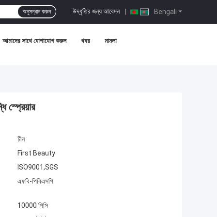
উদ্ধৃতির জন্য আবেদন
|
Bengali
অনুসন্ধান করুন
আমাদের সাথে যোগাযোগ করুন
খবর
মামলা
স্প্রেয়ার
চীন
First Beauty
ISO9001,SGS
এফবি-পিবিএসপি
10000 পিসি