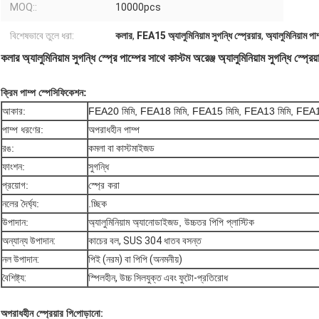
MOQ::
10000pcs
বিশেষভাবে তুলে ধরা:
কলার
,
FEA15 অ্যালুমিনিয়াম সুগন্ধি স্প্রেয়ার
,
অ্যালুমিনিয়াম পা
কলার অ্যালুমিনিয়াম সুগন্ধি স্প্রে পাম্পের সাথে কাস্টম অরেঞ্জ অ্যালুমিনিয়াম সুগন্ধি স্প্রে
ক্রিম পাম্প স্পেসিফিকেশন:
আকার:
FEA20 মিমি, FEA18 মিমি, FEA15 মিমি, FEA13 মিমি, FEA1
পাম্প ধরণের:
অপরাধহীন পাম্প
রঙ:
কমলা বা কাস্টমাইজড
ফাংশন:
সুগন্ধি
প্রয়োগ:
স্প্রে করা
নলের দৈর্ঘ্য:
.চ্ছিক
উপাদান:
অ্যালুমিনিয়াম অ্যানোডাইজড, উচ্চতর পিপি প্লাস্টিক
অন্যান্য উপাদান:
কাচের বল, SUS 304 ধাতব বসন্ত
নল উপাদান:
পিই (নরম) বা পিপি (অনমনীয়)
বৈশিষ্ট্য:
স্পিলহীন, উচ্চ সিলযুক্ত এবং ফুটো-প্রতিরোধ
অপরাধহীন স্প্রেয়ার পি
পোড়ানো: