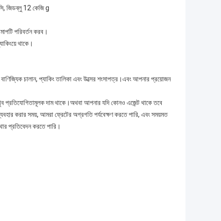
ি, জিডব্লু 12 কেজি g
িমাপটি পরিবর্তন করব।
্যাকিংয়ে থাকে।
 বাণিজ্যিক চালান, প্যাকিং তালিকা এবং উত্সের শংসাপত্র।এবং আপনার প্রয়োজন
খুব প্রতিযোগিতামূলক দাম থাকে।অথবা আপনার যদি কোনও এজেন্ট থাকে তবে
যবহার করার সময়, আমরা ফ্রেটের অগ্রগতি পর্যবেক্ষণ করতে পারি, এবং সময়মত
্থার প্রতিবেদন করতে পারি।