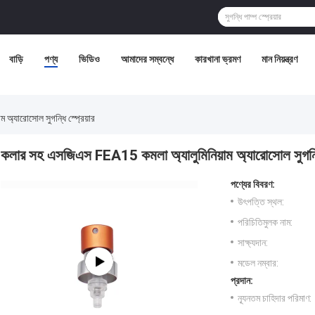
বাড়ি
পণ্য
ভিডিও
আমাদের সম্বন্ধে
কারখানা ভ্রমণ
মান নিয়ন্ত্রণ
অ্যারোসোল সুগন্ধি স্প্রেয়ার
কলার সহ এসজিএস FEA15 কমলা অ্যালুমিনিয়াম অ্যারোসোল সুগন্ধি 
পণ্যের বিবরণ:
উৎপত্তি স্থল:
পরিচিতিমুলক নাম:
সাক্ষ্যদান:
মডেল নম্বার:
প্রদান:
ন্যূনতম চাহিদার পরিমাণ: