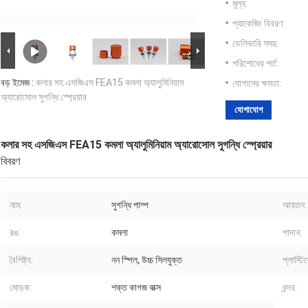
মূল্য:
প্যাকেজিং বিবরণ:
ডেলিভারি সময়:
পরিশোধের শর্ত:
বড় ইমেজ :
কলার সহ এসজিএস FEA15 কমলা অ্যালুমিনিয়াম
যোগানের ক্ষমতা:
অ্যারোসোল সুগন্ধি স্প্রেয়ার
যোগাযোগ
কলার সহ এসজিএস FEA15 কমলা অ্যালুমিনিয়াম অ্যারোসোল সুগন্ধি স্প্রেয়ার
বিবরণ
নাম:
সুগন্ধি পাম্প
আয়তন:
রঙ:
কমলা
পাদান:
বৈশিষ্ট্য:
নন স্পিল, উচ্চ সিলযুক্ত
প্লাস্টি
মোড়ক:
শক্ত কাগজ বাক্স
বন্দর: