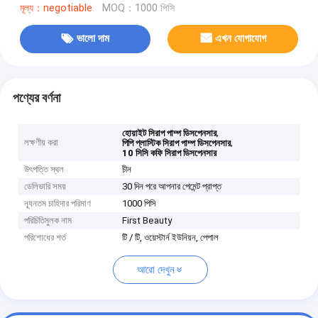
মূল্য：negotiable
MOQ：1000 পিসি
ভালো দাম
এখন যোগাযোগ
পণ্যের বর্ণনা
,
হোয়াইট সিরাপ পাম্প ডিসপেনসার
লক্ষণীয় করা
,
পিপি প্লাস্টিক সিরাপ পাম্প ডিসপেনসার
10 সিসি কফি সিরাপ ডিসপেনসার
উৎপত্তি স্থল
চীন
ডেলিভারি সময়
30 দিন পরে আপনার পেমেন্ট প্রাপ্ত
ন্যূনতম চাহিদার পরিমাণ
1000 পিসি
পরিচিতিমুলক নাম
First Beauty
পরিশোধের শর্ত
টি / টি, ওয়েস্টার্ন ইউনিয়ন, পেপাল
আরো দেখুন