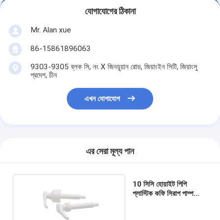
যোগাযোগের ঠিকানা
Mr. Alan xue
86-15861896063
9303-9305 ব্লক সি, নং X জিনয়ুয়ান রোড, জিয়াংইন সিটি, জিয়াংসু
প্রদেশ, চীন
এখন যোগাযোগ
এর সেরা মূল্য পান
10 সিসি হোয়াইট পিপি
প্লাস্টিক কফি সিরাপ পাম্প
ডিস্পেনসর অ-বিষাক্ত পদার্থ