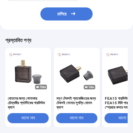
চালিয়ে
প্রস্তাবিত পণ্য
বোতলের জন্য গোলাকার
মসৃণ টেকসই প্যাকেজিংয়ের জন্য
FEA15 পারফিউম ব
চৌম্বকীয় প্লাস্টিকের পারফিউম
টেকসই সোনার সুগন্ধি বোতল
FEA15 মিমি পারফিউ
ক্যাপ
ক্যাপ
স্প্রেয়ার কলার সমন্বয
নিখুঁত ম্যাচ
ভালো দাম
ভালো দাম
ভালো দাম