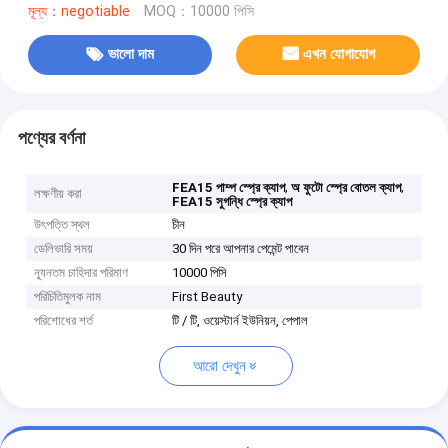
মূল্য：negotiable
MOQ：10000 পিসি
ভালো দাম
এখন যোগাযোগ
পণ্যের বর্ণনা
,
,
FEA15 পাম্প স্প্রে ক্যাপ
অ ফুটো স্প্রে বোতল ক্যাপ
লক্ষণীয় করা
FEA15 সুগন্ধি স্প্রে ক্যাপ
উৎপত্তি স্থল
চীন
ডেলিভারি সময়
30 দিন পরে আপনার পেমেন্ট পাবেন
ন্যূনতম চাহিদার পরিমাণ
10000 পিসি
পরিচিতিমুলক নাম
First Beauty
পরিশোধের শর্ত
টি / টি, ওয়েস্টার্ন ইউনিয়ন, পেপাল
আরো দেখুন