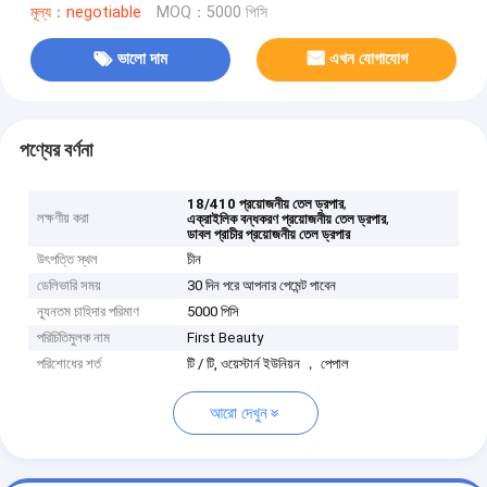
মূল্য：negotiable
MOQ：5000 পিসি
ভালো দাম
এখন যোগাযোগ
পণ্যের বর্ণনা
,
18/410 প্রয়োজনীয় তেল ড্রপার
লক্ষণীয় করা
,
এক্রাইলিক বন্ধকরণ প্রয়োজনীয় তেল ড্রপার
ডাবল প্রাচীর প্রয়োজনীয় তেল ড্রপার
উৎপত্তি স্থল
চীন
ডেলিভারি সময়
30 দিন পরে আপনার পেমেন্ট পাবেন
ন্যূনতম চাহিদার পরিমাণ
5000 পিসি
পরিচিতিমুলক নাম
First Beauty
পরিশোধের শর্ত
টি / টি, ওয়েস্টার্ন ইউনিয়ন ， পেপাল
আরো দেখুন