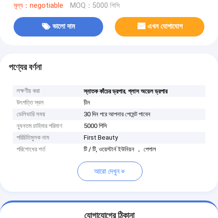
মূল্য：negotiable
MOQ：5000 পিসি
ভালো দাম
এখন যোগাযোগ
পণ্যের বর্ণনা
লক্ষণীয় করা
,
স্নাতক কাঁচের ড্রপার
গ্লাস অয়েল ড্রপার
উৎপত্তি স্থল
চীন
ডেলিভারি সময়
30 দিন পরে আপনার পেমেন্ট পাবেন
ন্যূনতম চাহিদার পরিমাণ
5000 পিসি
পরিচিতিমুলক নাম
First Beauty
পরিশোধের শর্ত
টি / টি, ওয়েস্টার্ন ইউনিয়ন ， পেপাল
আরো দেখুন
যোগাযোগের ঠিকানা