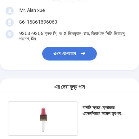
Mr. Alan xue
86-15861896063
9303-9305 ব্লক সি, নং X জিনয়ুয়ান রোড, জিয়াংইন সিটি, জিয়াংসু
প্রদেশ, চীন
এখন যোগাযোগ
এর সেরা মূল্য পান
বাদামি স্বচ্ছ ক্লোজার
এসেনশিয়াল অয়েল ড্রপার
প্লাস্টিক ড্রপার গোলাপী টিট
সঙ্গে