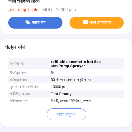
গ্লাস পারফিউম বোতল
মূল্য：negotiable
MOQ：10000 pcs
ভালো দাম
এখন যোগাযোগ
পণ্যের বর্ণনা
,
refillable cosmetic bottles
লক্ষণীয় করা
আতর Pump Sprayer
উৎপত্তি স্থল
চীন
ডেলিভারি সময়
30 দিন পরে আপনার পেমেন্ট পাবেন
ন্যূনতম চাহিদার পরিমাণ
10000 pcs
পরিচিতিমুলক নাম
First Beauty
পরিশোধের শর্ত
টি / টি, ওয়েস্টার্ন ইউনিয়ন, পেপাল
আরো দেখুন