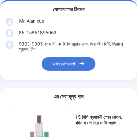
যোগাযোগের ঠিকানা
Mr. Alan xue
86-15861896063
9303-9305 ব্লক সি, নং X জিনয়ুয়ান রোড, জিয়াংইন সিটি, জিয়াংসু
প্রদেশ, চীন
এখন যোগাযোগ
এর সেরা মূল্য পান
15 মিলি প্রসাধনী স্প্রে বোতল,
রঙিন ক্যাপ দিয়ে মোটা ওয়াল
রিফিলিয়েবল খালি গ্লাস পারফিউম
বোতল