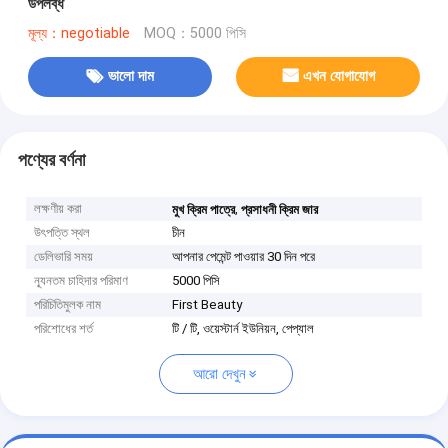
উপলব্ধ
মূল্য：negotiable
MOQ：5000 পিসি
ভালো দাম
এখন যোগাযোগ
পণ্যের বর্ণনা
লক্ষণীয় করা
,
মুখ ক্রিম পাত্রে
প্রসাধনী ক্রিম জার
উৎপত্তি স্থল
চীন
ডেলিভারি সময়
আপনার পেমেন্ট পাওয়ার 30 দিন পরে
ন্যূনতম চাহিদার পরিমাণ
5000 পিসি
পরিচিতিমুলক নাম
First Beauty
পরিশোধের শর্ত
টি / টি, ওয়েস্টার্ন ইউনিয়ন, পেপ্যাল
আরো দেখুন