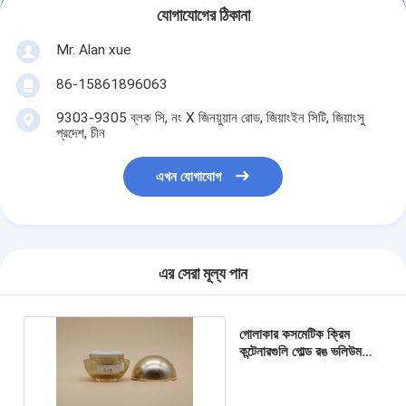
যোগাযোগের ঠিকানা
Mr. Alan xue
86-15861896063
9303-9305 ব্লক সি, নং X জিনয়ুয়ান রোড, জিয়াংইন সিটি, জিয়াংসু
প্রদেশ, চীন
এখন যোগাযোগ
এর সেরা মূল্য পান
গোলাকার কসমেটিক ক্রিম
কন্টেনারগুলি গোল্ড রঙ ভলিউম
30g 50g OEM উপলব্ধ