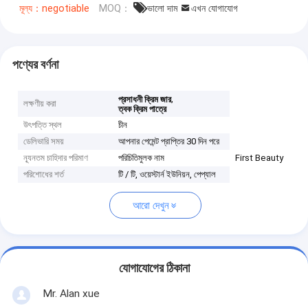
মূল্য：negotiable
MOQ：
ভালো দাম
এখন যোগাযোগ
পণ্যের বর্ণনা
,
প্রসাধনী ক্রিম জার
লক্ষণীয় করা
ত্বক ক্রিম পাত্রে
উৎপত্তি স্থল
চীন
ডেলিভারি সময়
আপনার পেমেন্ট প্রাপ্তির 30 দিন পরে
ন্যূনতম চাহিদার পরিমাণ
পরিচিতিমুলক নাম
First Beauty
পরিশোধের শর্ত
টি / টি, ওয়েস্টার্ন ইউনিয়ন, পেপ্যাল
আরো দেখুন
যোগাযোগের ঠিকানা
Mr. Alan xue