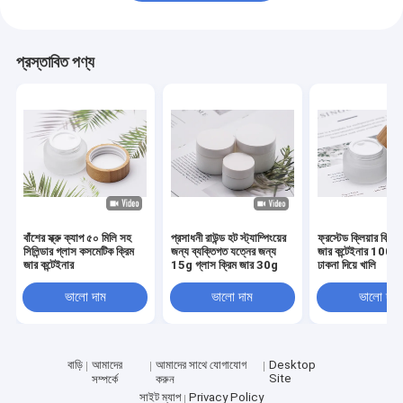
প্রস্তাবিত পণ্য
বাঁশের স্ক্রু ক্যাপ ৫০ মিলি সহ
প্রসাধনী রাউন্ড হট স্ট্যাম্পিংয়ের
ফ্রস্টেড ক্লিয়ার ক্রি
সিলিন্ডার গ্লাস কসমেটিক ক্রিম
জন্য ব্যক্তিগত যত্নের জন্য
জার কন্টেইনার 100 গ্র
জার কন্টেইনার
15g গ্লাস ক্রিম জার 30g
ঢাকনা দিয়ে খালি
ভালো দাম
ভালো দাম
ভালো দাম
বাড়ি
আমাদের
আমাদের সাথে যোগাযোগ
Desktop
Site
সম্পর্কে
করুন
সাইট ম্যাপ
Privacy Policy