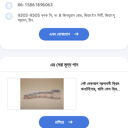
86-15861896063
9303-9305 ব্লক সি, নং X জিনয়ুয়ান রোড, জিয়াংইন সিটি, জিয়াংসু
প্রদেশ, চীন
এখন যোগাযোগ
এর সেরা মূল্য পান
পেট মেকআপ প্রসাধনী ক্রিম
কনটেইনার, খালি ফেস ক্রিম
কনটেইনার
চালিয়ে