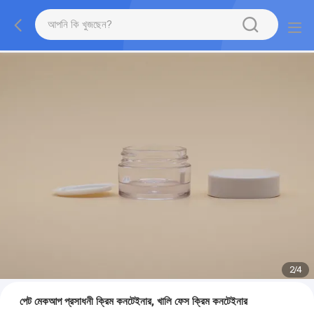
2
/
4
পেট মেকআপ প্রসাধনী ক্রিম কনটেইনার, খালি ফেস ক্রিম কনটেইনার