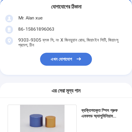
যোগাযোগের ঠিকানা
Mr. Alan xue
86-15861896063
9303-9305 ব্লক সি, নং X জিনয়ুয়ান রোড, জিয়াংইন সিটি, জিয়াংসু
প্রদেশ, চীন
এখন যোগাযোগ
এর সেরা মূল্য পান
ব্যক্তিগতকৃত স্পিল প্রুফ
এমবসড অ্যালুমিনিয়াম
পারফিউম বোতল ক্যাপস