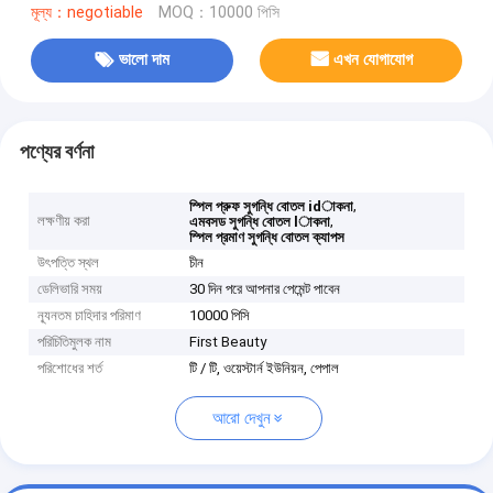
মূল্য：negotiable
MOQ：10000 পিসি
ভালো দাম
এখন যোগাযোগ
পণ্যের বর্ণনা
,
স্পিল প্রুফ সুগন্ধি বোতল idাকনা
লক্ষণীয় করা
,
এমবসড সুগন্ধি বোতল lাকনা
স্পিল প্রমাণ সুগন্ধি বোতল ক্যাপস
উৎপত্তি স্থল
চীন
ডেলিভারি সময়
30 দিন পরে আপনার পেমেন্ট পাবেন
ন্যূনতম চাহিদার পরিমাণ
10000 পিসি
পরিচিতিমুলক নাম
First Beauty
পরিশোধের শর্ত
টি / টি, ওয়েস্টার্ন ইউনিয়ন, পেপাল
আরো দেখুন