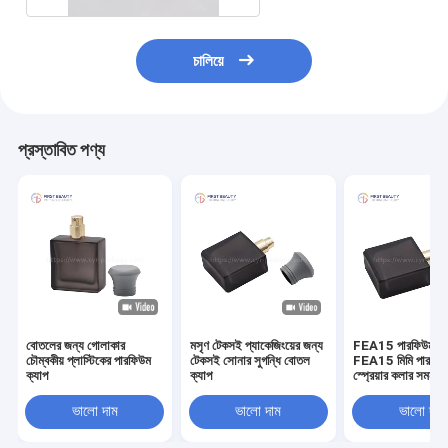
চালিয়ে
প্রস্তাবিত পণ্য
বোতলের জন্য গোলাকার
মসৃণ টেকসই প্যাকেজিংয়ের জন্য
FEA15 পারফিউম ব
চৌম্বকীয় প্লাস্টিকের পারফিউম
টেকসই সোনার সুগন্ধি বোতল
FEA15 মিমি পারফিউ
ক্যাপ
ক্যাপ
স্প্রেয়ার কলার সমন্বয
নিখুঁত ম্যাচ
ভালো দাম
ভালো দাম
ভালো দাম