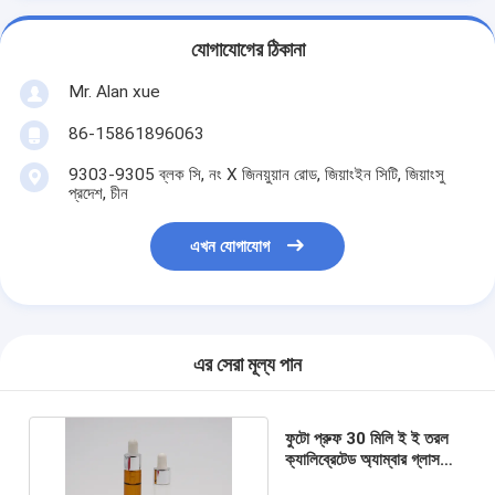
যোগাযোগের ঠিকানা
Mr. Alan xue
86-15861896063
9303-9305 ব্লক সি, নং X জিনয়ুয়ান রোড, জিয়াংইন সিটি, জিয়াংসু
প্রদেশ, চীন
এখন যোগাযোগ
এর সেরা মূল্য পান
ফুটো প্রুফ 30 মিলি ই ই তরল
ক্যালিব্রেটেড অ্যাম্বার গ্লাস
ড্রপার পুনরায় ব্যবহারযোগ্য