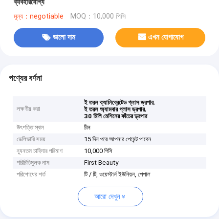
ব্যবহারযোগ্য
মূল্য：negotiable
MOQ：10,000 পিসি
ভালো দাম
এখন যোগাযোগ
পণ্যের বর্ণনা
,
ই তরল ক্যালিব্রেটেড গ্লাস ড্রপার
লক্ষণীয় করা
,
ই তরল অ্যামবার গ্লাস ড্রপার
30 মিলি মেশিনের কাঁচের ড্রপার
উৎপত্তি স্থল
চীন
ডেলিভারি সময়
15 দিন পরে আপনার পেমেন্ট পাবেন
ন্যূনতম চাহিদার পরিমাণ
10,000 পিসি
পরিচিতিমুলক নাম
First Beauty
পরিশোধের শর্ত
টি / টি, ওয়েস্টার্ন ইউনিয়ন, পেপাল
আরো দেখুন