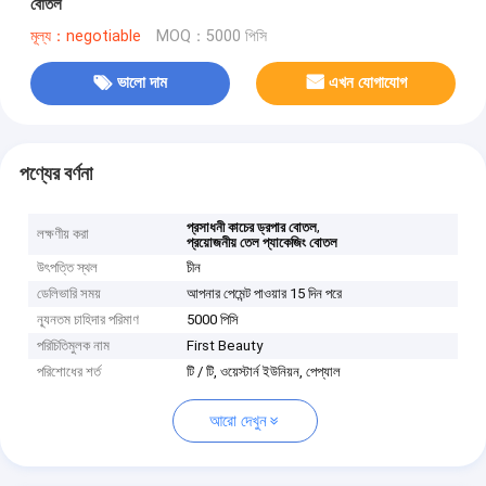
বোতল
মূল্য：negotiable
MOQ：5000 পিসি
ভালো দাম
এখন যোগাযোগ
পণ্যের বর্ণনা
,
প্রসাধনী কাচের ড্রপার বোতল
লক্ষণীয় করা
প্রয়োজনীয় তেল প্যাকেজিং বোতল
উৎপত্তি স্থল
চীন
ডেলিভারি সময়
আপনার পেমেন্ট পাওয়ার 15 দিন পরে
ন্যূনতম চাহিদার পরিমাণ
5000 পিসি
পরিচিতিমুলক নাম
First Beauty
পরিশোধের শর্ত
টি / টি, ওয়েস্টার্ন ইউনিয়ন, পেপ্যাল
আরো দেখুন