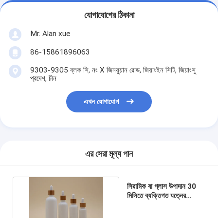
যোগাযোগের ঠিকানা
Mr. Alan xue
86-15861896063
9303-9305 ব্লক সি, নং X জিনয়ুয়ান রোড, জিয়াংইন সিটি, জিয়াংসু
প্রদেশ, চীন
এখন যোগাযোগ
এর সেরা মূল্য পান
সিরামিক বা গ্লাস উপাদান 30
মিলিতে ব্যক্তিগত যত্নের
প্রয়োজনীয় তেল ড্রপার বোতল