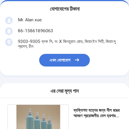
যোগাযোগের ঠিকানা
Mr. Alan xue
86-15861896063
9303-9305 ব্লক সি, নং X জিনয়ুয়ান রোড, জিয়াংইন সিটি, জিয়াংসু
প্রদেশ, চীন
এখন যোগাযোগ
এর সেরা মূল্য পান
ব্যক্তিগত যত্নের জন্য নীল রঙের
আবরণ প্রয়োজনীয় তেল ড্রপার
বোতল সাদা সিরামিক বোতল