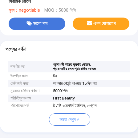
সিরামিক বোতল
মূল্য：negotiable
MOQ：5000 পিসি
ভালো দাম
এখন যোগাযোগ
পণ্যের বর্ণনা
,
প্রসাধনী কাচের ড্রপার বোতল
লক্ষণীয় করা
প্রয়োজনীয় তেল প্যাকেজিং বোতল
উৎপত্তি স্থল
চীন
ডেলিভারি সময়
আপনার পেমেন্ট পাওয়ার 15 দিন পরে
ন্যূনতম চাহিদার পরিমাণ
5000 পিসি
পরিচিতিমুলক নাম
First Beauty
পরিশোধের শর্ত
টি / টি, ওয়েস্টার্ন ইউনিয়ন, পেপ্যাল
আরো দেখুন