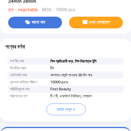
24mm 28mm
মূল্য：negotiable
MOQ：10000 pcs
ভালো দাম
এখন যোগাযোগ
পণ্যের বর্ণনা
লক্ষণীয় করা
,
শিশু প্রতিরোধী বন্ধ
শিশু নিরাপত্তা টুপি
উৎপত্তি স্থল
চীন
ডেলিভারি সময়
আপনার পেমেন্ট পাওয়ার 30 দিন পরে
ন্যূনতম চাহিদার পরিমাণ
10000 pcs
পরিচিতিমুলক নাম
First Beauty
পরিশোধের শর্ত
টি / টি, ওয়েস্টার্ন ইউনিয়ন, পেপ্যাল
আরো দেখুন