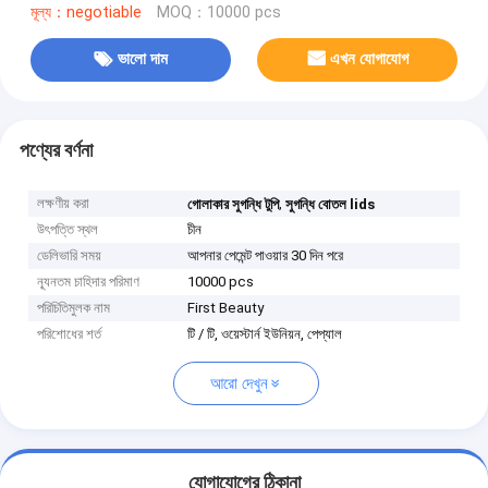
মূল্য：negotiable
MOQ：10000 pcs
ভালো দাম
এখন যোগাযোগ
পণ্যের বর্ণনা
লক্ষণীয় করা
,
গোলাকার সুগন্ধি টুপি
সুগন্ধি বোতল lids
উৎপত্তি স্থল
চীন
ডেলিভারি সময়
আপনার পেমেন্ট পাওয়ার 30 দিন পরে
ন্যূনতম চাহিদার পরিমাণ
10000 pcs
পরিচিতিমুলক নাম
First Beauty
পরিশোধের শর্ত
টি / টি, ওয়েস্টার্ন ইউনিয়ন, পেপ্যাল
আরো দেখুন
যোগাযোগের ঠিকানা