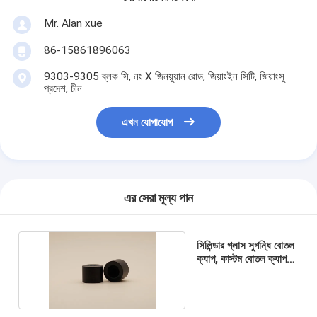
Mr. Alan xue
86-15861896063
9303-9305 ব্লক সি, নং X জিনয়ুয়ান রোড, জিয়াংইন সিটি, জিয়াংসু
প্রদেশ, চীন
এখন যোগাযোগ
এর সেরা মূল্য পান
সিলিন্ডার গ্লাস সুগন্ধি বোতল
ক্যাপ, কাস্টম বোতল ক্যাপ
এমবসড লোগো