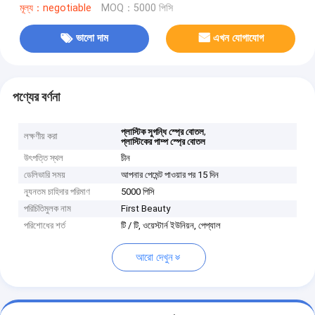
মূল্য：negotiable
MOQ：5000 পিসি
ভালো দাম
এখন যোগাযোগ
পণ্যের বর্ণনা
,
প্লাস্টিক সুগন্ধি স্প্রে বোতল
লক্ষণীয় করা
প্লাস্টিকের পাম্প স্প্রে বোতল
উৎপত্তি স্থল
চীন
ডেলিভারি সময়
আপনার পেমেন্ট পাওয়ার পর 15 দিন
ন্যূনতম চাহিদার পরিমাণ
5000 পিসি
পরিচিতিমুলক নাম
First Beauty
পরিশোধের শর্ত
টি / টি, ওয়েস্টার্ন ইউনিয়ন, পেপ্যাল
আরো দেখুন