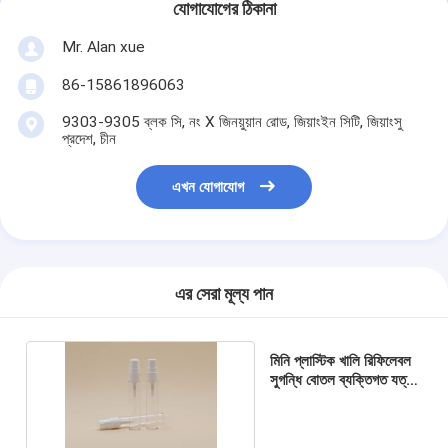
যোগাযোগের ঠিকানা
Mr. Alan xue
86-15861896063
9303-9305 ব্লক সি, নং X জিনয়ুয়ান রোড, জিয়াংইন সিটি, জিয়াংসু
প্রদেশ, চীন
এখন যোগাযোগ
এর সেরা মূল্য পান
মিনি প্লাস্টিক খালি রিফিলেবল
সুগন্ধি বোতল ব্যক্তিগত যত্ন
জন্য এন্টি স্পিলিং