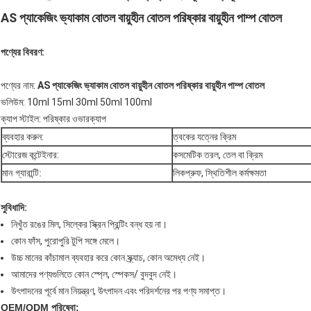
AS প্যাকেজিং ভ্যাকাম বোতল বায়ুহীন বোতল পরিষ্কার বায়ুহীন পাম্প বোতল
পণ্যের বিবরণ:
পণ্যের নাম:
AS প্যাকেজিং ভ্যাকাম বোতল বায়ুহীন বোতল পরিষ্কার বায়ুহীন পাম্প বোতল
ভলিউম: 10ml 15ml 30ml 50ml 100ml
ক্যাপ স্টাইল: পরিষ্কার ওভারক্যাপ
ব্যবহার করুন:
ত্বকের যত্নের ক্রিম
স্টোরেজ কন্টেইনার:
কসমেটিক তরল, তেল বা ক্রিম
মান গ্যারান্টি:
লিকপ্রুফ, স্থিতিশীল কর্মক্ষমতা
সুবিধাদি:
নিখুঁত রঙের মিল, সিল্কের স্ক্রিন প্রিন্টিং বন্ধ হয় না।
কোন ফাঁস, পুরোপুরি টুপি সঙ্গে মেলে।
উচ্চ মানের কাঁচামাল ব্যবহার করে কোন স্ক্র্যাচ, কোন অমেধ্য নেই।
আমাদের পণ্যগুলিতে কোন স্প্লে, স্পেকস/ বুদবুদ নেই।
উৎপাদনের পূর্বে মান নিয়ন্ত্রণ, উৎপাদন এবং পরিদর্শনের পর পণ্য সমাপ্ত।
OEM/ODM পরিষেবা: