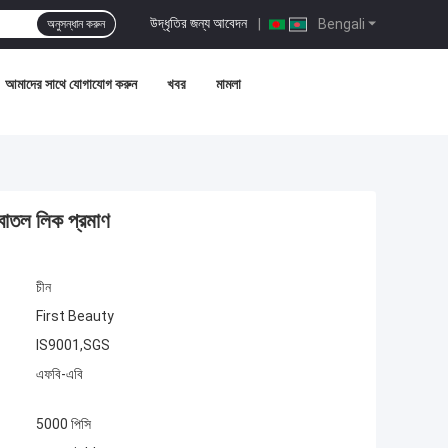
উদ্ধৃতির জন্য আবেদন
|
Bengali
অনুসন্ধান করুন
আমাদের সাথে যোগাযোগ করুন
খবর
মামলা
 বোতল লিক প্রমাণ
চীন
First Beauty
IS9001,SGS
এফবি-এবি
5000 পিসি