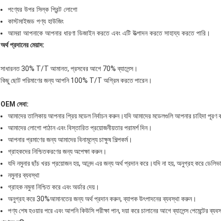
পণ্যের উপর সিল্ক প্রিন্ট লোগো
কাস্টমাইজড পণ্য হাউজিং
আমরা আপনাকে আপনার ধারণা ডিজাইন করতে এবং এটি উত্পাদন করতে সাহায্য করতে পারি।
অর্থ প্রদানের মেয়াদ:
সাধারনত 30% T/T আমানত, প্রসবের আগে 70% ব্যালেন্স।
কিছু ছোট পরিমাণের জন্য আপনি 100% T/T অগ্রিম করতে পারেন।
OEM সেবা:
আমাদের তালিকায় আপনার প্রিয় মডেল নির্বাচন করুন।যদি আমাদের মডেলগুলি আপনার চাহিদা পূরণ 
আমাদের লোগো পাঠান এবং বিস্তারিত প্রয়োজনীয়তার পরামর্শ দিন।
আপনার প্রমাণের জন্য আমাদের বিনামূল্যে চাক্ষুষ শিল্পকর্ম।
গ্রাহকদের নিশ্চিতকরণের জন্য অপেক্ষা করুন।
যদি নমুনার ছাঁচ খরচ প্রয়োজন হয়, আনন্দ এর জন্য অর্থ প্রদান করে।যদি না হয়, অনুগ্রহ করে ডে
নমুনার ব্যবস্থা
গ্রাহক নমুনা নিশ্চিত করে এবং অর্ডার দেয়।
অনুগ্রহ করে 30%আমানতের জন্য অর্থ প্রদান করুন, ব্যাপক উৎপাদনের ব্যবস্থা করুন।
পণ্য শেষ হওয়ার পরে এবং আপনি কিউসি পরীক্ষা পান, দয়া করে চালানের আগে ব্যালেন্স পেমেন্টের ব্যব