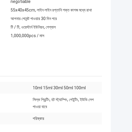
negotiable
55x40x45cm, লাইন লাইন রপ্তানি শক্ত কাগজ মধ্যে রাখা
আপনার পেমেন্ট পাওয়ার 30 দিন পরে
টি / টি, ওয়েস্টার্ন ইউনিয়ন, পেপ্যাল
1,000,000pcs / মাস
10ml 15ml 30ml 50ml 100ml
সিল্ক প্রিন্টিং, হট স্ট্যাম্পিং, পেইন্টিং, ইউভি লেপ
পাওয়া যাবে
পরিষ্কার